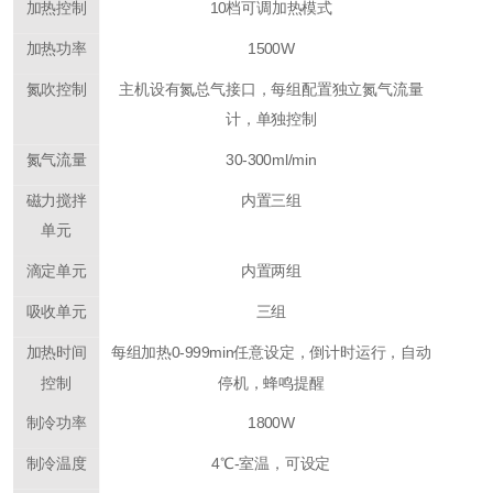
加热控制
10档可调加热模式
加热功率
1500W
氮吹控制
主机设有氮总气接口，每组配置独立氮气流量
计，单独控制
氮气流量
30-300ml/min
磁力搅拌
内置三组
单元
滴定单元
内置两组
吸收单元
三组
加热时间
每组加热
0-999min任意设定，倒计时运行，自动
控制
停机，蜂鸣提醒
制冷功率
1800W
制冷温度
4℃-室温，可设定