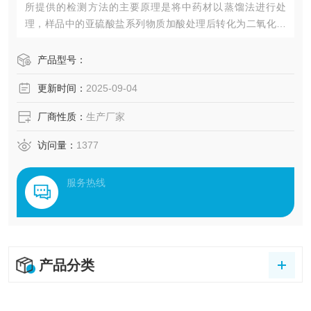
所提供的检测方法的主要原理是将中药材以蒸馏法进行处
理，样品中的亚硫酸盐系列物质加酸处理后转化为二氧化硫
后，随氮气流带入到含有双氧水的吸收瓶中，双氧水将其氧
化为硫酸根离子，采用酸碱滴定法测定，计算药材及饮片中
产品型号：
的二氧化硫残留量。
更新时间：
2025-09-04
厂商性质：
生产厂家
访问量：
1377
服务热线
产品分类