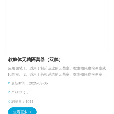
软舱体无菌隔离器（双舱）
应用领域 1、适用于制药企业的无菌室、微生物限度检测室或
阳性室。 2、适用于药检系统的无菌室、微生物限度检测室或
阳性室。 3、适用于医疗器械企业的无菌室、微生物限度检测
更新时间：2025-09-05
室或阳性室。 4、适用于医院制剂室。 5、适用于高毒性、高
产品型号：
致敏药品的微生物检测。 6、适用于生物制品的微生物检测
等。
浏览量：1011
查看更多 +