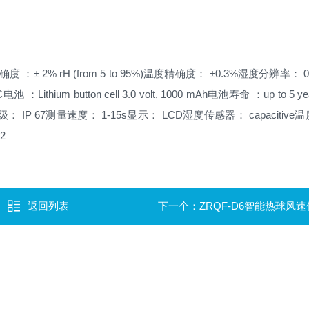
 ：± 2% rH (from 5 to 95%)
温度精确度： ±0.3%
湿度分辨率： 0
C
电池 ：Lithium button cell 3.0 volt, 1000 mAh
电池寿命 ：up to 5 ye
： IP 67
测量速度： 1-15s
显示： LCD
湿度传感器： capacitive
温
2
返回列表
下一个：
ZRQF-D6智能热球风速