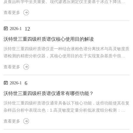
及食品科学中至关重要。现代渗透压测定仪主要基于冰点下降法和蒸
汽压法两大原理，二者技术路径迥异，共同构筑了精确测量的基石。
查看更多
一、冰点下降法：经典的凝固点捕捉术其原理源于拉乌尔定律——溶
液冰点下降幅度与溶质摩尔浓度成正比。仪器核心技术在于对溶液相
12
2026-1
变过程的精准温控与热敏探测。技术奥秘在于：超敏制冷与测温：采
用帕尔帖效应半导体快速制冷，使样品在搅拌下过冷至凝固点以下，
沃特世三重四级杆质谱仪核心使用目的解读
随后通过晶种诱发或剧烈搅拌触发凝固。过程中，高精度热电偶
沃特世三重四级杆质谱仪是一种结合液相色谱分离技术与高灵敏度质
（精...
谱检测的精密分析仪器，其核心使用目的在于实现复杂基质中痕量有
机化合物的精准定性与定量分析，具体体现在以下关键领域：一、药
查看更多
物研发药物代谢研究1.通过监测药物在体内的吸收、分布、代谢和排
泄（ADME过程），为药物设计、药效评价及毒性评估提供数据支
6
2026-1
持。例如，在药代动力学研究中，可同步检测生物样本中多种代谢产
物的浓度变化，动态线性能覆盖从纳克级到毫克级的检测范围。2.支
沃特世三重四级杆质谱仪通常有哪些功能？
持生物标记物验证与内源性物质分析，如维生素D代谢物、类固...
沃特世三重四级杆质谱仪通常具备以下核心功能，这些功能使其在复
杂样品分析中表现出色：1.高灵敏度定量分析低浓度组分检测：通过
三重四级杆的串联质谱技术（MS/MS），实现痕量化合物的精准定
查看更多
量。复杂基质适应性强：支持从简单到复杂基质（如生物体液、环境
样本、食品提取物）中目标化合物的定量分析，减少基质干扰，提高