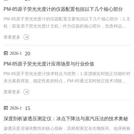
PM-85原子荧光光度计的仪器配置包括以下几个核心部分
PM-85原子荧光光度计的仪器配置主要包括以下几个核心部分：1.主
机：双道原子荧光光度计主机：作为仪器的核心部分，负责样品的原
子化及荧光信号的检测。内置式断续流动蒸气发生系统：样品和载流
查看更多
交替引入，实现在线清洗，杜绝交叉污染，同时节约样品和试剂用
量。机械动力排除废液，提高分析效率。屏蔽式石英炉低温原子化
20
2026-1
器：提高原子化率，确保检测结果的准确性。新型节气装置：节约氩
气消耗，降低运行成本。2.PM-85原子荧光光度计进样系统：蠕动泵
PM-85原子荧光光度计应用场景与行业价值
进样装置：一套完整的蠕动泵进样系统，用于样品的引入和...
PM-85原子荧光光度计技术特点与优势：1.汞漂移实时校正功能针对
汞元素易挥发、稳定性差的特点，PM-85通过实时校正技术消除环境
波动对检测结果的影响，提高汞分析的准确性，尤其适用于水样、大
查看更多
气样品等低浓度汞的测定。2.自动化与智能化设计自动配置标准系
列：减少人工操作误差，提高分析效率。自动稀释功能：支持高浓度
15
2026-1
样品直接稀释，简化前处理流程。软件支持：系统操作软件兼容Wind
ows7/8/10/XP，具备数据快速导入Excel、网络资源共享功能，并内
深度剖析渗透压测定仪：冰点下降法与蒸汽压法的技术奥秘
置专家在线帮助系统，降低操作门...
渗透压是溶液依数性的核心指标，其精密测定在生物医药、临床检验